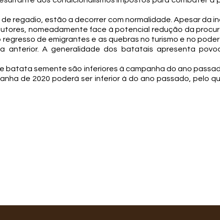
a (resultante dos condicionalismos impostos para combater
 de regadio, estão a decorrer com normalidade. Apesar da i
utores, nomeadamente face à potencial redução da procur
 regresso de emigrantes e as quebras no turismo e no poder
ha anterior. A generalidade dos batatais apresenta po
e batata semente são inferiores à campanha do ano passa
nha de 2020 poderá ser inferior à do ano passado, pelo 