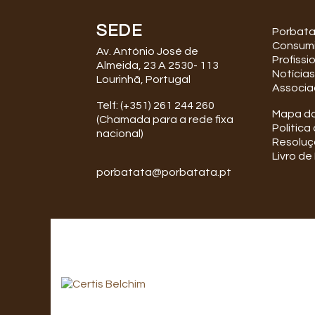
SEDE
Porbat
Consum
Av. António José de
Profissi
Almeida, 23 A 2530- 113
Notícias
Lourinhã, Portugal
Associa
Telf: (+351) 261 244 260
Mapa do
(Chamada para a rede fixa
Politica
nacional)
Resoluçã
Livro d
porbatata@porbatata.pt