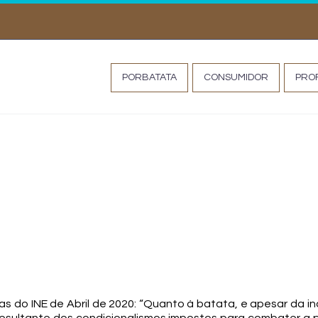
MISS TATA
PORBATATA
CONSUMIDOR
PROF
e batata na campanha 
as do INE de Abril de 2020: “Quanto à batata, e apesar da 