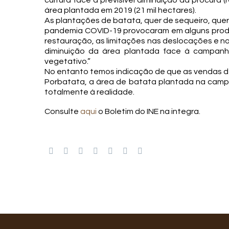
cultura face à previsível diminuição da procur
área plantada em 2019 (21 mil hectares).
As plantações de batata, quer de sequeiro, quer
pandemia COVID-19 provocaram em alguns prod
restauração, as limitações nas deslocações e no
diminuição da área plantada face à campan
vegetativo.”
No entanto temos indicação de que as vendas d
Porbatata, a área de batata plantada na campa
totalmente à realidade.
Consulte
aqui
o Boletim do INE na integra.