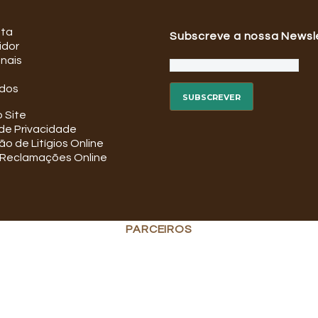
ata
Subscreve a nossa Newsl
idor
onais
dos
 Site
 de Privacidade
o de Litígios Online
e Reclamações Online
PARCEIROS