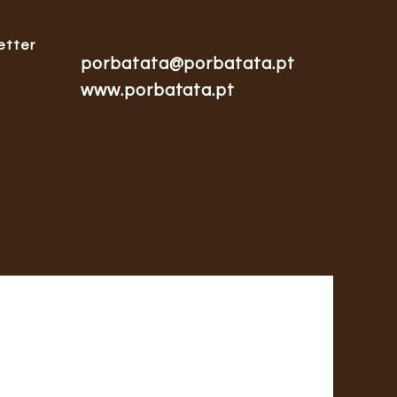
etter
porbatata@porbatata.pt
www.porbatata.pt