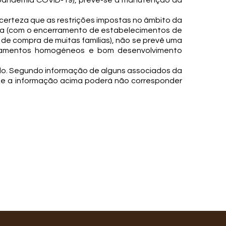
 a pandemia COVID-19), prevê-se a manutenção da
ncerteza que as restrições impostas no âmbito da
a (com o encerramento de estabelecimentos de
 de compra de muitas famílias), não se prevê uma
voamentos homogéneos e bom desenvolvimento
do. Segundo informação de alguns associados da
que a informação acima poderá não corresponder