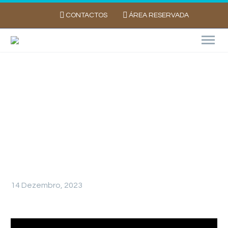
CONTACTOS
ÁREA RESERVADA
Balanço de Campanha da Batata 2023:
Reflexão e Estratégias para um Futuro
Sustentável no Setor em Portugal
14 Dezembro, 2023