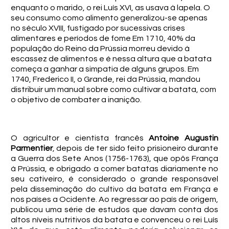
enquanto o marido, o rei Luís XVI, as usava à lapela. O
seu consumo como alimento generalizou-se apenas
no século XVIII, fustigado por sucessivas crises
alimentares e períodos de fome Em 1710, 40% da
população do Reino da Prússia morreu devido à
escassez de alimentos e é nessa altura que a batata
começa a ganhar a simpatia de alguns grupos. Em
1740, Frederico II, o Grande, rei da Prússia, mandou
distribuir um manual sobre como cultivar a batata, com
o objetivo de combater a inanição.
O agricultor e cientista francês
Antoine Augustin
Parmentier
, depois de ter sido feito prisioneiro durante
a Guerra dos Sete Anos (1756-1763), que opôs França
à Prússia, e obrigado a comer batatas diariamente no
seu cativeiro, é considerado o grande responsável
pela disseminação do cultivo da batata em França e
nos países a Ocidente. Ao regressar ao país de origem,
publicou uma série de estudos que davam conta dos
altos níveis nutritivos da batata e convenceu o rei Luís