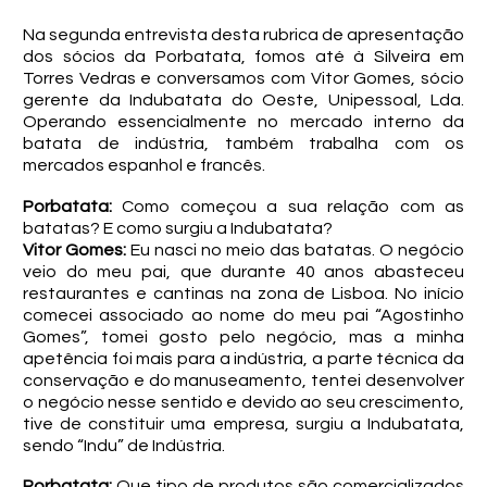
Na segunda entrevista desta rubrica de apresentação
dos sócios da Porbatata, fomos até à Silveira em
Torres Vedras e conversamos com Vitor Gomes, sócio
gerente da Indubatata do Oeste, Unipessoal, Lda.
Operando essencialmente no mercado interno da
batata de indústria, também trabalha com os
mercados espanhol e francês.
Porbatata:
Como começou a sua relação com as
batatas? E como surgiu a Indubatata?
Vitor Gomes:
Eu nasci no meio das batatas. O negócio
veio do meu pai, que durante 40 anos abasteceu
restaurantes e cantinas na zona de Lisboa. No início
comecei associado ao nome do meu pai “Agostinho
Gomes”, tomei gosto pelo negócio, mas a minha
apetência foi mais para a indústria, a parte técnica da
conservação e do manuseamento, tentei desenvolver
o negócio nesse sentido e devido ao seu crescimento,
tive de constituir uma empresa, surgiu a Indubatata,
sendo “Indu” de Indústria.
Porbatata:
Que tipo de produtos são comercializados