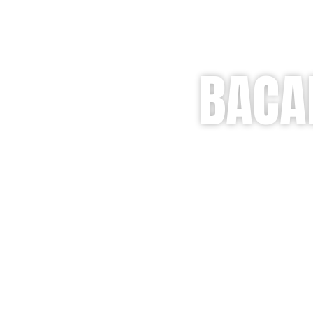
BACA
Receit