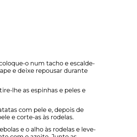
coloque-o num tacho e escalde-
Tape e deixe repousar durante
tire-lhe as espinhas e peles e
atatas com pele e, depois de
pele e corte-as às rodelas.
ebolas e o alho às rodelas e leve-
nte com o azeite. Junte as