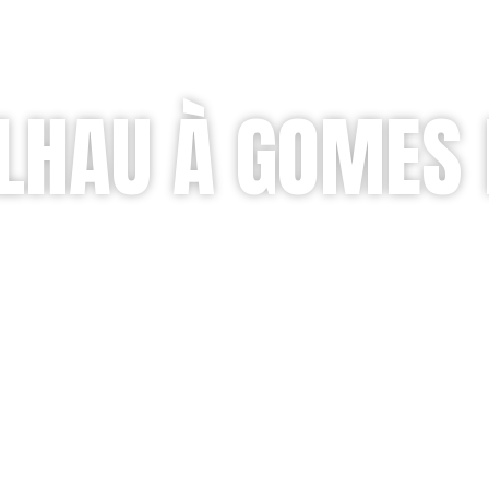
LHAU À GOMES 
Uma receita da Miss Tata
a tradicional com batata de P