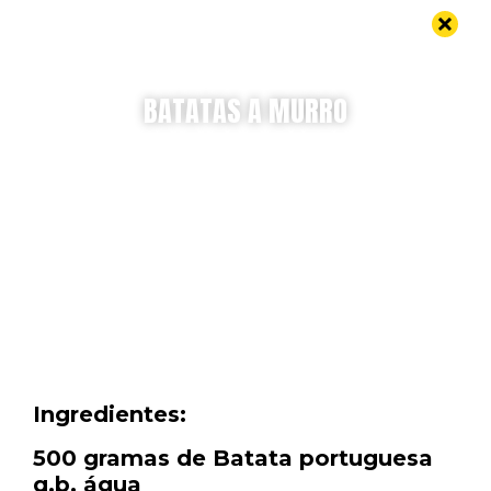
BATATAS A MURRO
Uma receita da Miss Tata
Esta receita pede Batata Portuguesa, com certeza!
Ingredientes:
500 gramas de Batata portuguesa
q.b. água