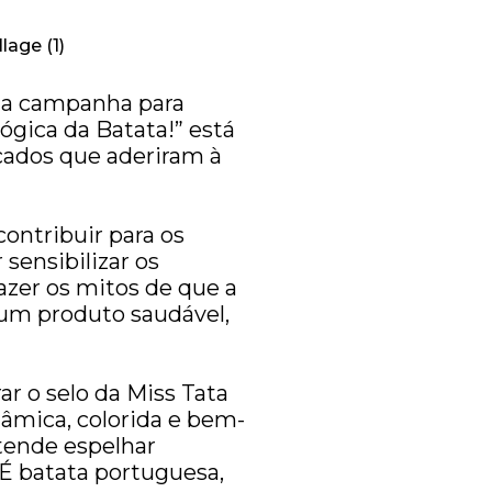
uma campanha para
gica da Batata!” está
cados que aderiram à
contribuir para os
sensibilizar os
azer os mitos de que a
 um produto saudável,
ar o selo da Miss Tata
nâmica, colorida e bem-
tende espelhar
 É batata portuguesa,