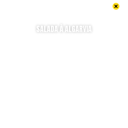
SALADA À ALGARVIA
Uma receita do chef Leandro Mesquita
Uma iguaria nacional, onde a batata portuguesa é a
inspiração para uma conserva tipicamente algarvia.