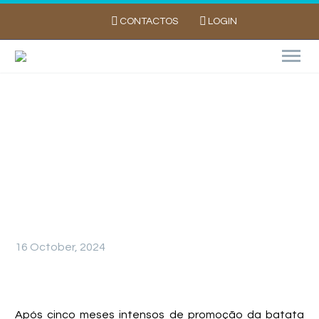
CONTACTOS
LOGIN
Campanha “Descasca o Mito!” 2024 Termina
com Sucesso
16 October, 2024
Após cinco meses intensos de promoção da batata