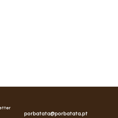
etter
porbatata@porbatata.pt