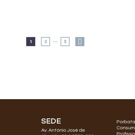
…
1
2
5
SEDE
Porbat
Consum
Av. António José de
Profissi