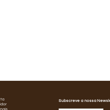
ata
Subscreve a nossa Newsl
idor
onais