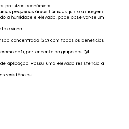
es prejuízos económicos.
e umas pequenas áreas húmidas, junto à margem,
ndo a humidade é elevada, pode observar-se um
te e vinha.
nsão concentrada (SC) com todos os benefícios
ocromo bc1), pertencente ao grupo dos Qil.
e aplicação. Possui uma elevada resistência à
s resistências.