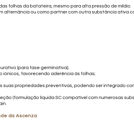
s folhas da batateira, mesmo para alta pressão de míldio.
m alternância ou como partner com outra substância ativa 
rativo (para fase germinativa);
 iónicos, favorecendo aderência às folhas;
as suas propriedades preventivas, podendo ser integrado com
teção (formulação líquida SC compatível com numerosas sub
in.
dade da Ascenza