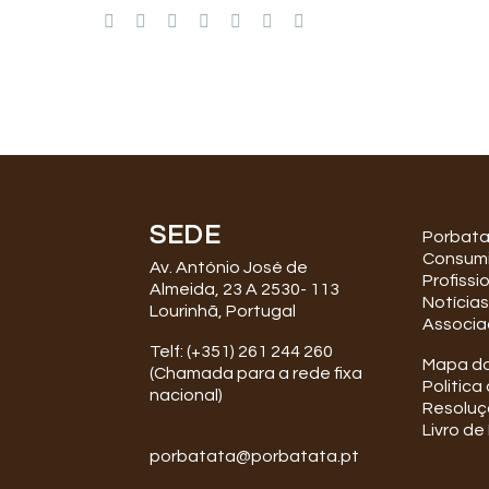
SEDE
Porbat
Consum
Av. António José de
Profissi
Almeida, 23 A 2530- 113
Notícias
Lourinhã, Portugal
Associa
Telf: (+351) 261 244 260
Mapa do
(Chamada para a rede fixa
Politica
nacional)
Resoluçã
Livro d
porbatata@porbatata.pt