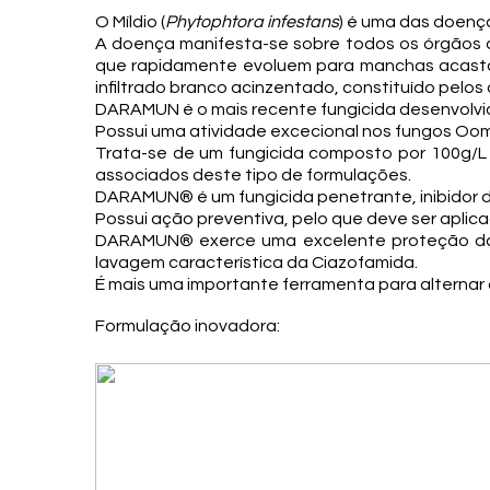
O Míldio (
Phytophtora infestans
) é uma das doenç
A doença manifesta-se sobre todos os órgãos a
que rapidamente evoluem para manchas acastan
infiltrado branco acinzentado, constituído pelos 
DARAMUN é o mais recente fungicida desenvolvi
Possui uma atividade excecional nos fungos Oo
Trata-se de um fungicida composto por 100g/L
associados deste tipo de formulações.
DARAMUN® é um fungicida penetrante, inibidor da
Possui ação preventiva, pelo que deve ser apli
DARAMUN® exerce uma excelente proteção das f
lavagem característica da Ciazofamida.
É mais uma importante ferramenta para alternar
Formulação inovadora: