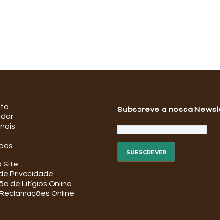
ata
Subscreve a nossa Newsl
idor
onais
dos
 Site
 de Privacidade
o de Litígios Online
e Reclamações Online