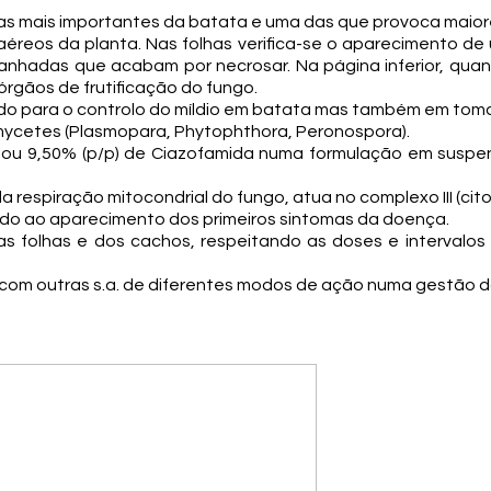
as mais importantes da batata e uma das que provoca maior
éreos da planta. Nas folhas verifica-se o aparecimento d
hadas que acabam por necrosar. Na página inferior, qua
órgãos de frutificação do fungo.
do para o controlo do míldio em batata mas também em toma
mycetes (Plasmopara, Phytophthora, Peronospora).
 ou 9,50% (p/p) de Ciazofamida numa formulação em suspe
 respiração mitocondrial do fungo, atua no complexo III (cit
cado ao aparecimento dos primeiros sintomas da doença.
olhas e dos cachos, respeitando as doses e intervalos d
 com outras s.a. de diferentes modos de ação numa gestão da