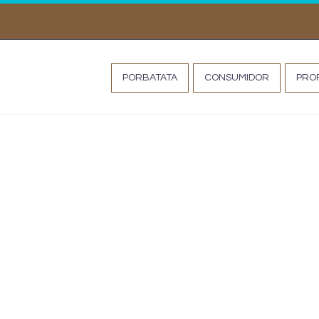
MISS TATA
PORBATATA
CONSUMIDOR
PROF
MILDIO DA BATATEIRA*
infestans)