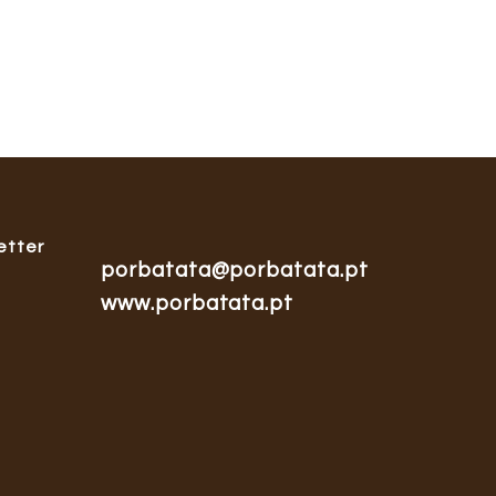
etter
porbatata@porbatata.pt
www.porbatata.pt