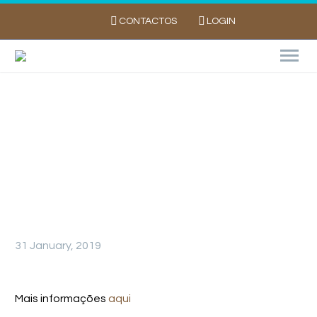
CONTACTOS
LOGIN
Europatat Congress 2019 – Oslo 12-14 de
Junho 2019
31 January, 2019
Mais informações
aqui