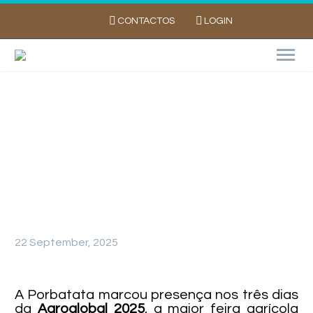
CONTACTOS
LOGIN
Miss Tata em destaque na Agroglobal 2025
com o lançamento do “Livro da Batata”
22 September, 2025
A Porbatata marcou presença nos três dias
da
Agroglobal 2025
, a maior feira agrícola