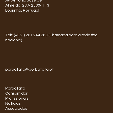
Av. António José de
Almeida, 23 A 2530- 113
Lourinhã, Portugal
Telf: (+351) 261 244 260 (Chamada para a rede fixa
nacional)
porbatata@porbatata.pt
Porbatata
Consumidor
Profissionais
Notícias
Associados