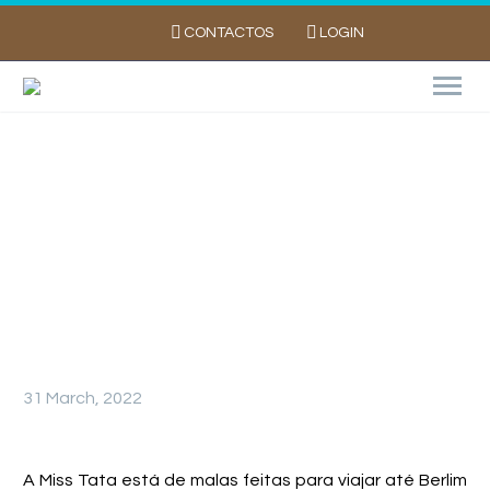
CONTACTOS
LOGIN
MISS TATA VIAJA ATÉ BERLIM PARA
IMPULSIONAR EXPORTAÇÕES DE BATATA
PORTUGUESA
31 March, 2022
A Miss Tata está de malas feitas para viajar até Berlim