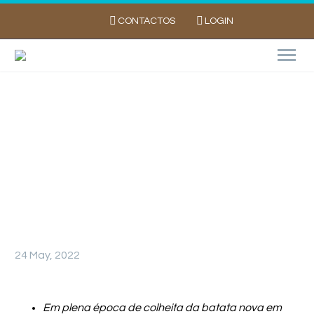
CONTACTOS
LOGIN
NOVA CAMPANHA DA PORBATATA QUER
FAZER DA MISS TATA A FAVORITA DOS
PORTUGUESES
24 May, 2022
Em plena época de colheita da batata nova em