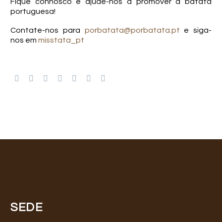
Fique connosco e ajude-nos a promover a batata
portuguesa!
Contate-nos para
porbatata@porbatata.pt
e siga-
nos em
misstata_pt
SEDE