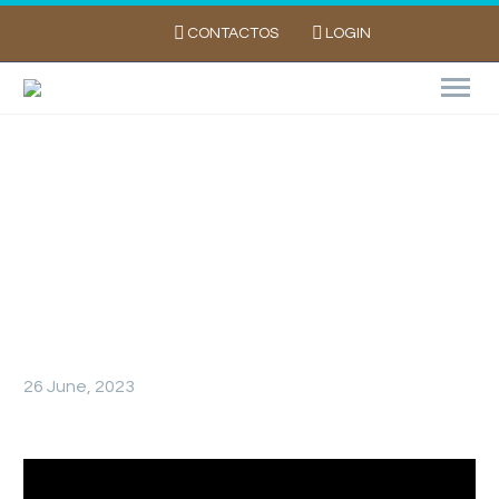
CONTACTOS
LOGIN
Open Day da Batata e Lançamento da
Campanha “A Lógica da Batata”
26 June, 2023