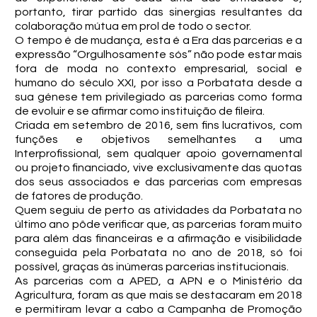
portanto, tirar partido das sinergias resultantes da
colaboração mútua em prol de todo o sector.
O tempo é de mudança, esta é a Era das parcerias e a
expressão “Orgulhosamente sós” não pode estar mais
fora de moda no contexto empresarial, social e
humano do século XXI, por isso a Porbatata desde a
sua génese tem privilegiado as parcerias como forma
de evoluir e se afirmar como instituição de fileira.
Criada em setembro de 2016, sem fins lucrativos, com
funções e objetivos semelhantes a uma
Interprofissional, sem qualquer apoio governamental
ou projeto financiado, vive exclusivamente das quotas
dos seus associados e das parcerias com empresas
de fatores de produção.
Quem seguiu de perto as atividades da Porbatata no
último ano pôde verificar que, as parcerias foram muito
para além das financeiras e a afirmação e visibilidade
conseguida pela Porbatata no ano de 2018, só foi
possível, graças às inúmeras parcerias institucionais.
As parcerias com a APED, a APN e o Ministério da
Agricultura, foram as que mais se destacaram em 2018
e permitiram levar a cabo a Campanha de Promoção