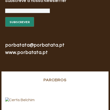
Subscreve a nossa Newsletter
porbatata@porbatata.pt
www.porbatata.pt
PARCEIROS