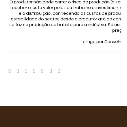
O produtor não pode correr o risco de produção (o seu) 
receber o justo valor pelo seu trabalho e investimento
e a distribuição, conhecendo os custos de produç
estabilidade do sector, desde o produtor até ao consum
se faz na produção de batata para a indústria. Só assi
preço 
artigo por Conselho