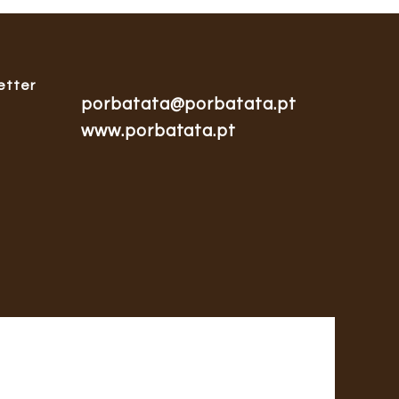
etter
porbatata@porbatata.pt
www.porbatata.pt