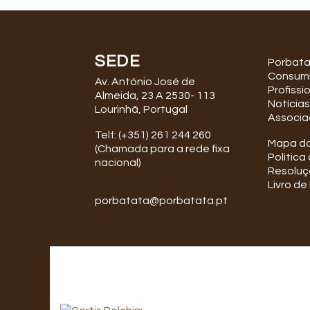
SEDE
Porbat
Consum
Av. António José de
Profissi
Almeida, 23 A 2530- 113
Notícias
Lourinhã, Portugal
Associa
Telf: (+351) 261 244 260
Mapa do
(Chamada para a rede fixa
Politica
nacional)
Resoluçã
Livro d
porbatata@porbatata.pt