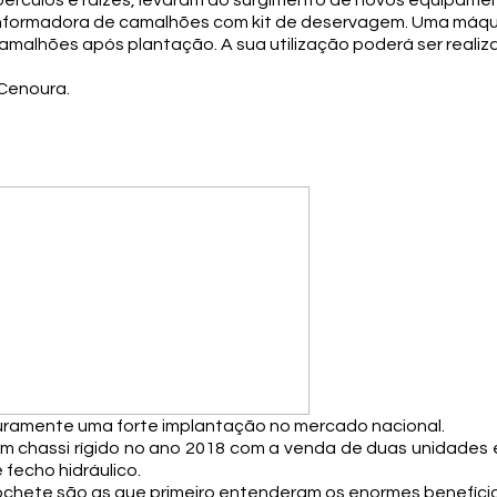
rculos e raízes, levaram ao surgimento de novos equipamen
nformadora de camalhões com kit de deservagem. Uma máqui
alhões após plantação. A sua utilização poderá ser realiza
 Cenoura.
ramente uma forte implantação no mercado nacional.
 chassi rígido no ano 2018 com a venda de duas unidades 
 fecho hidráulico.
cochete são as que primeiro entenderam os enormes benefíc