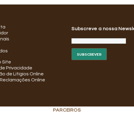
ata
Subscreve a nossa Newsl
idor
onais
dos
 Site
 de Privacidade
o de Litígios Online
e Reclamações Online
PARCEIROS