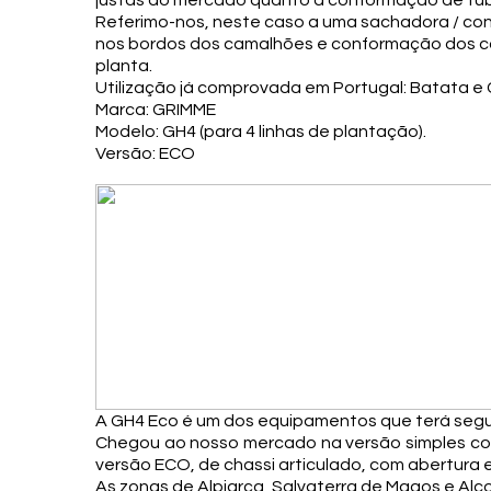
justas do mercado quanto à conformação de tubé
Referimo-nos, neste caso a uma sachadora / co
nos bordos dos camalhões e conformação dos cam
planta.
Utilização já comprovada em Portugal: Batata e
Marca: GRIMME
Modelo: GH4 (para 4 linhas de plantação).
Versão: ECO
A GH4 Eco é um dos equipamentos que terá segu
Chegou ao nosso mercado na versão simples com
versão ECO, de chassi articulado, com abertura e
As zonas de Alpiarça, Salvaterra de Magos e Al