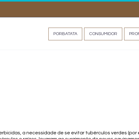
MISS TATA
PORBATATA
CONSUMIDOR
PROF
 E AMONTOA NA BATA
rbicidas, a necessidade de se evitar tubérculos verdes (por 