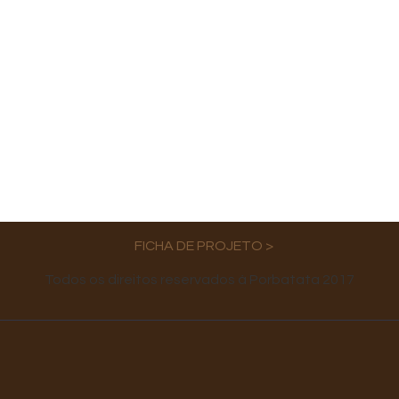
FICHA DE PROJETO >
Todos os direitos reservados à Porbatata 2017