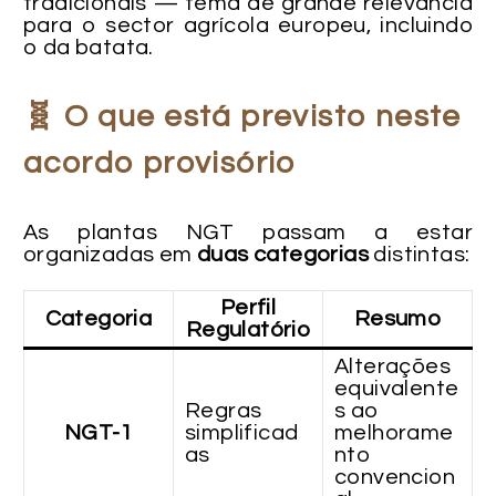
tradicionais — tema de grande relevância
para o sector agrícola europeu, incluindo
o da batata.
🧬 O que está previsto neste
acordo provisório
As plantas NGT passam a estar
organizadas em
duas categorias
distintas:
Perfil
Categoria
Resumo
Regulatório
Alterações
equivalente
Regras
s ao
NGT-1
simplificad
melhorame
as
nto
convencion