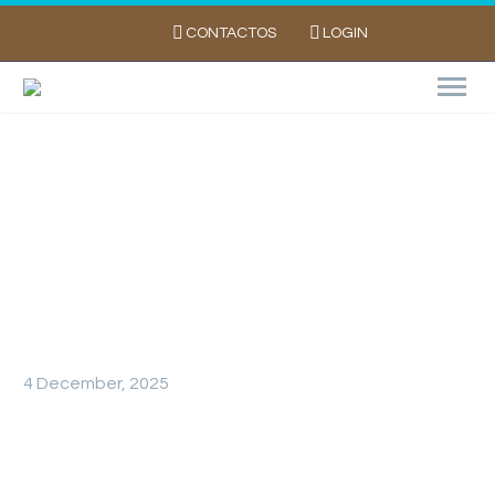
CONTACTOS
LOGIN
UE avança com acordo provisório sobre
Novas Técnicas Genómicas (NGTs)
4 December, 2025