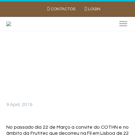
CONTACTOS
LOGIN
A Importância dos agentes económicos na
prevenção e controle da Tecia Solanivora
9 April, 2019
No passado dia 22 de Março a convite do COTHN e no
âmbito da Frutitec que decorreu na Fil em Lisboa de 22