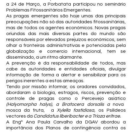
a 24 de Março, a Porbatata participou no seminário
Problemas Fitossanitários Emergentes.
As pragas emergentes são hoje umas das principais
preocupações não só das autoridades fitossanitárias,
mas de todos os agentes económicos. Novas pragas
oriundas das mais diversas partes do mundo são
responsáveis por elevados prejuízos económicos, sem
olhar a fronteiras administrativas e potenciadas pela
globalização e comercio internacional, tem se
disseminado, a um ritmo alarmante.
A prevenção é da responsabilidade de todos, mas
cabe às autoridades e entidades oficiais, divulgar
informação de forma a alertar e sensibilizar para os
perigos inerentes a estas ameaças.
Tendo por missão informar, os oradores convidados,
abordaram a biologia, estragos, riscos, prevenção e
controle de pragas como o Percevejo asiático
(Halyomorpha halys), a Bratocera dorsalis a
nova
mosca da fruta, a
Xylella fastidiosa,
os Psilídeos
vectores da
Candidatus liberibacter e a Trioza eritrae.
A Engª Ana Paula Carvalho da DGAV abordou a
importância dos Planos de contingência contra os