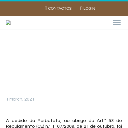
CONTACTOS
LOGIN
Autorização Excecional de Emergência para
o Ortiva
1 March, 2021
A pedido da Porbatata, ao abrigo do Art.º 53 do
Regulamento (CE) n.º 1107/2009, de 21 de outubro, foi