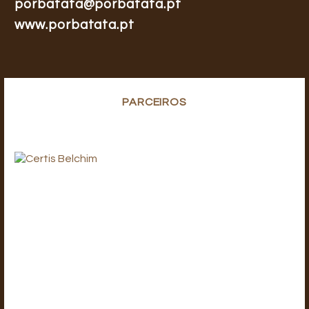
porbatata@porbatata.pt
www.porbatata.pt
PARCEIROS