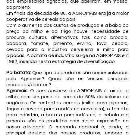
dos empresários agrícolas, que aderiram, em massa,
ao projeto.
Em finais da década de 80, a AGROMAIS era já a maior
cooperativa de cereais do país.
Com o aumento dos custos de produção e a baixa do
preço do milho e do trigo houve necessidade de
procurar culturas alternativas tais como brócolo,
abóbora, tomate, pimento, ervilha, fava, cebola,
cevada para a indústria cervejeira e milho para
pipocas. A batata de indústria surge na AGROMAIS em
1992, inserida nesta estratégia de diversificação.
Porbatata:
Que tipo de produtos são comercializados
pela Agromais? Quais são os Vossos principais
mercados/clientes?
Agromais:
O
core business
da AGROMAIS é, ainda, o
milho, com um peso de cerca de 60% do volume de
negócios. Os restantes cereais (milho para pipocas,
trigos e cevada para a indústria cervejeira), o tomate
para indústria, a batata para indústria, a cebola e o
pimento são os produtos com maior expressão na
nossa atividade. O mercado nacional é, ainda, o
principal destino dos nossos produtos, embora a