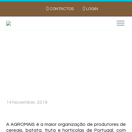
CONTACTOS
LOGIN
Da Terra à Mesa – Agromais, Entreposto
Comercial Agrícola, CRL
14 November, 2019
A AGROMAIS é a maior organização de produtores de
cereais, batata, fruta e hortícolas de Portugal, com