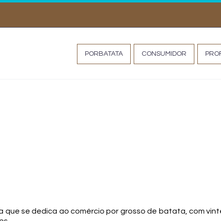
MISS TATA
PORBATATA
CONSUMIDOR
PROF
ESA Guimobatatas, Un
que se dedica ao comércio por grosso de batata, com vinte 