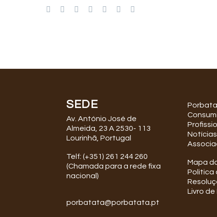
SEDE
Porbat
Consum
Av. António José de
Profissi
Almeida, 23 A 2530- 113
Notícias
Lourinhã, Portugal
Associa
Telf: (+351) 261 244 260
Mapa do
(Chamada para a rede fixa
Politica
nacional)
Resoluçã
Livro d
porbatata@porbatata.pt