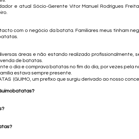
es.
dor e atual Sócio-Gerente Vitor Manuel Rodrigues Freit
iro.
acto com o negócio da batata. Familiares meus tinham negó
batatas.
versas áreas e não estando realizado profissionalmente, 
 venda de batatas.
nte o dia e comprava batatas no fim do dia, por vezes pela n
família estava sempre presente.
TAS (GUIMO, um prefixo que surgiu derivado ao nosso conce
 Guimobatatas?
s?
atas?