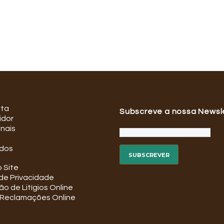
ata
Subscreve a nossa Newsl
idor
onais
dos
 Site
 de Privacidade
o de Litígios Online
e Reclamações Online