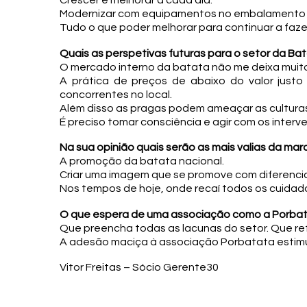
Modernizar com equipamentos no embalamento 
Tudo o que poder melhorar para continuar a faze
Quais as perspetivas futuras para o setor da Ba
O mercado interno da batata não me deixa muito 
A prática de preços de abaixo do valor justo 
concorrentes no local.
Além disso as pragas podem ameaçar as cultura
É preciso tomar consciência e agir com os interv
Na sua opinião quais serão as mais valias da mar
A promoção da batata nacional.
Criar uma imagem que se promove com diferenci
Nos tempos de hoje, onde recaí todos os cuidado
O que espera de uma associação como a Porba
Que preencha todas as lacunas do setor. Que re
A adesão maciça à associação Porbatata estimul
Vitor Freitas – Sócio Gerente30