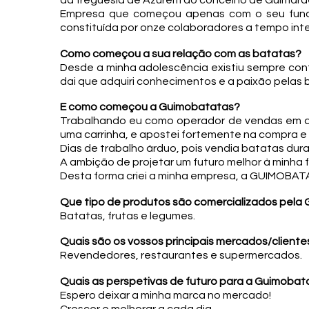
da freguesia de Azurém do concelho de Guimarã
Empresa que começou apenas com o seu funda
constituída por onze colaboradores a tempo inte
Como começou a sua relação com as batatas?
Desde a minha adolescência existiu sempre cont
dai que adquiri conhecimentos e a paixão pelas 
E como começou a Guimobatatas?
Trabalhando eu como operador de vendas em di
uma carrinha, e apostei fortemente na compra e
Dias de trabalho árduo, pois vendia batatas dura
A ambição de projetar um futuro melhor à minha 
Desta forma criei a minha empresa, a GUIMOBATA
Que tipo de produtos são comercializados pela
Batatas, frutas e legumes.
Quais são os vossos principais mercados/cliente
Revendedores, restaurantes e supermercados.
Quais as perspetivas de futuro para a Guimobat
Espero deixar a minha marca no mercado!
Crescer e melhorar a cada dia.