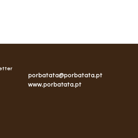
etter
porbatata@porbatata.pt
www.porbatata.pt