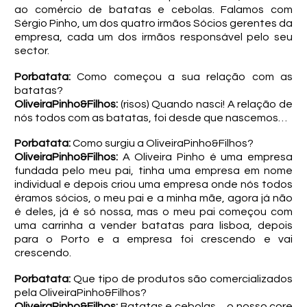
ao comércio de batatas e cebolas. Falamos com
Sérgio Pinho, um dos quatro irmãos Sócios gerentes da
empresa, cada um dos irmãos responsável pelo seu
sector.
Porbatata:
Como começou a sua relação com as
batatas?
OliveiraPinho&Filhos:
(risos) Quando nasci! A relação de
nós todos com as batatas, foi desde que nascemos…
Porbatata:
Como surgiu a OliveiraPinho&Filhos?
OliveiraPinho&Filhos:
A Oliveira Pinho é uma empresa
fundada pelo meu pai, tinha uma empresa em nome
individual e depois criou uma empresa onde nós todos
éramos sócios, o meu pai e a minha mãe, agora já não
é deles, já é só nossa, mas o meu pai começou com
uma carrinha a vender batatas para lisboa, depois
para o Porto e a empresa foi crescendo e vai
crescendo.
Porbatata:
Que tipo de produtos são comercializados
pela OliveiraPinho&Filhos?
OliveiraPinho&Filhos:
Batatas e cebolas… o nosso core