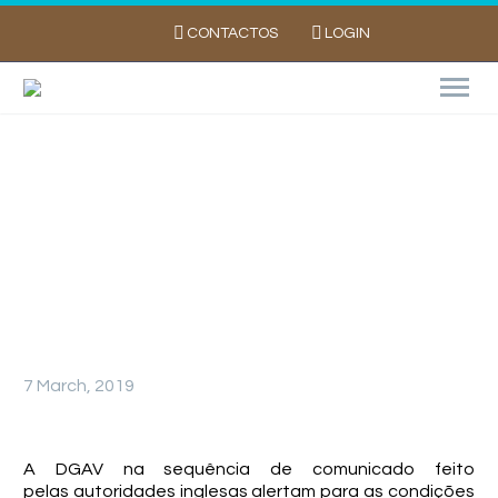
CONTACTOS
LOGIN
Importação e exportação de vegetais e
produtos vegetais na sequência do Brexit
7 March, 2019
A DGAV na sequência de comunicado feito
pelas autoridades inglesas alertam para as condições