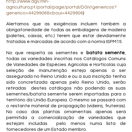
http://www.dgv.min-
agricultura.pt/portal/page/portal/DGV/genericos?
generico=4429906&cboui=4429906
)
Alertamos que as exigências incluem também a
obrigatoriedade de todas as embalagens de madeira
(paletes, caixas, etc.) terem que estar devidamente
tratadas e marcadas de acordo com a norma ISPM15.
No que respeita as sementes e
batata semente
,
todas as variedades inscritas nos Catálogos Comuns
de Variedades de Espécies Agrícolas e Hortícolas cuja
seleção de manutenção esteja apenas a ser
assegurada no Reino Unido e ou a sua inscrição tenha
sido concretizada apenas pelo Reino Unido, serão
retiradas destes catálogos não podendo as suas
sementes/batata semente serem importadas para o
território da União Europeia. O mesmo se passará com
o restante material de propagação (videira, fruteiras).
No caso das plantas ornamentais apenas será
permitida a comercialização de variedades que
estejam incluídas pelo menos numa lista de
fornecedores de um Estado membro.