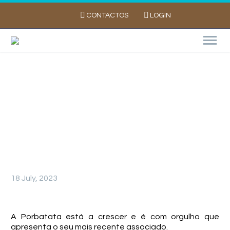
CONTACTOS
LOGIN
PORBATATA apresenta BATOPES – Batatas
Lopes
18 July, 2023
A Porbatata está a crescer e é com orgulho que
apresenta o seu mais recente associado.