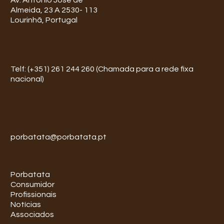
Av. António José de
Almeida, 23 A 2530- 113
Lourinhã, Portugal
Telf: (+351) 261 244 260 (Chamada para a rede fixa
nacional)
porbatata@porbatata.pt
Porbatata
Consumidor
Profissionais
Notícias
Associados