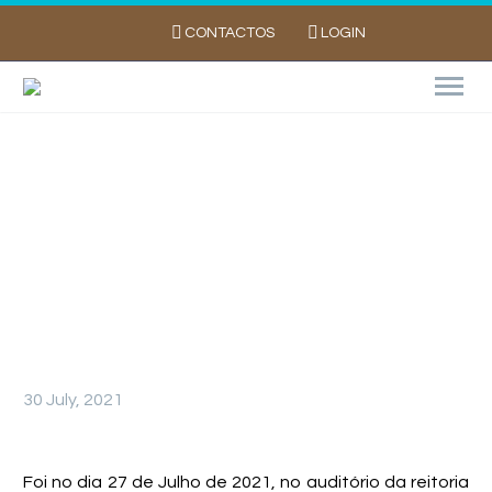
CONTACTOS
LOGIN
PORBATATA ASSINA PROTOCOLO
NACIONAL DO SECTOR AGROFLORESTAL
SOBRE ALTERAÇÕES CLIMÁTICAS
30 July, 2021
Foi no dia 27 de Julho de 2021, no auditório da reitoria