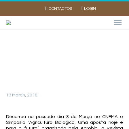
CONTACTOS
LOGIN
Simpósio de Agricultura Biológica e a Batata
13 March, 2018
Decorreu no passado dia 8 de Março no CNEMA o
Simpósio “Agricultura Biológica, Uma aposta hoje e
para o futuro” organizado pela Agrobio, a Revista