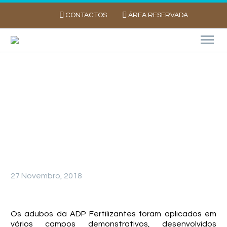
CONTACTOS
ÁREA RESERVADA
ADP Fertilizantes nos ensaio de batata na
Agroglobal
27 Novembro, 2018
Os adubos da ADP Fertilizantes foram aplicados em
vários campos demonstrativos, desenvolvidos