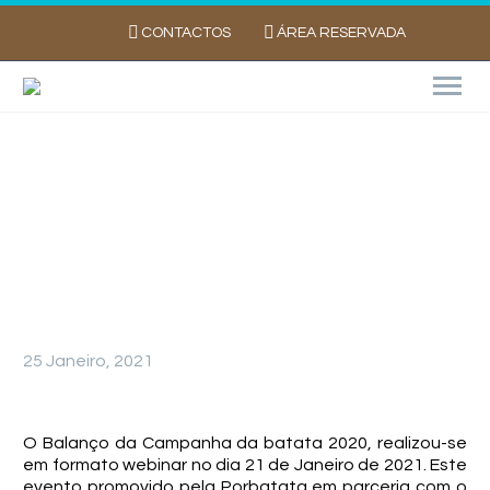
CONTACTOS
ÁREA RESERVADA
BALANÇO DA CAMPANHA BATATA 2020
25 Janeiro, 2021
O Balanço da Campanha da batata 2020, realizou-se
em formato webinar no dia 21 de Janeiro de 2021. Este
evento promovido pela Porbatata em parceria com o