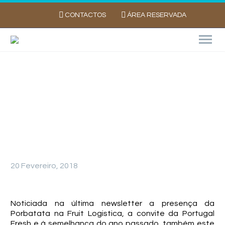
CONTACTOS
ÁREA RESERVADA
Balanço da Fruit Logistica
20 Fevereiro, 2018
Noticiada na última newsletter a presença da
Porbatata na Fruit Logistica, a convite da Portugal
Fresh e à semelhança do ano passado, também este