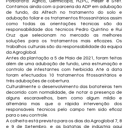
Porbatata: Agrico, Germicopa, HZPC, Meijer e Stet.
Contamos ainda com a parceria da ADP em adubação
de fundo, da Alltech no tratamento do solo e
adubação foliar e os tratamentos fitossanitários assim
como todas as orientações técnicas são da
responsabilidade dos técnicos Pedro Quintino e Rui
Cruz que selecionam no mercado as melhores
soluções para os tratamentos mais eficazes. Os
trabalhos culturais são da responsabilidade da equipa
da Agroglobal.
Antes da plantação a 5 de Maio de 2021, foram feitas
além de uma adubação de fundo, uma estrumação e
controlo de infestantes com herbicida. Até à data
foram efectuados 10 tratamentos fitossanitários e
três adubações de cobertura.
Culturalmente o desenvolvimento das batateiras tem
decorrido com normalidade, de notar a presença de
alguns escaravelhos, bem como algum míldio e
alternária mas que a rápida intervenção dos
responsáveis técnicos pelo campo tem sido eficaz
para o seu controle.
A colheita está prevista para os dias da Agroglobal 7, 8
e 9 de Setembro, e as batatas de indústria aqui