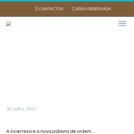
CONTACTOS
ÁREA RESERVADA
CAMPO DE DEMONSTRAÇÃO DE
VARIEDADES DE BATATA NA AGROGLOBAL
2021
30 Julho, 2021
A incerteza é a nova palavra de ordem…