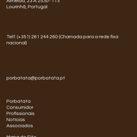
Almeida, 23 A 2530- 113
Lourinhã, Portugal
Telf: (+351) 261 244 260 (Chamada para a rede fixa
nacional)
porbatata@porbatata.pt
Porbatata
Consumidor
Profissionais
Notícias
Associados