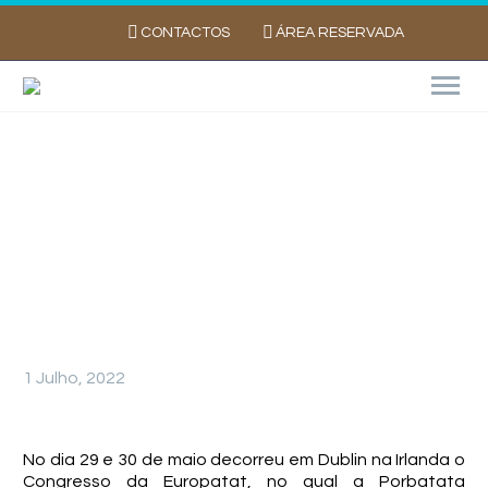
CONTACTOS
ÁREA RESERVADA
CONGRESSO DA EUROPATAT EM DUBLIN
NA IRLANDA
1 Julho, 2022
No dia 29 e 30 de maio decorreu em Dublin na Irlanda o
Congresso da Europatat, no qual a Porbatata