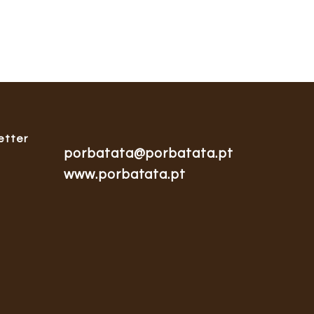
etter
porbatata@porbatata.pt
www.porbatata.pt