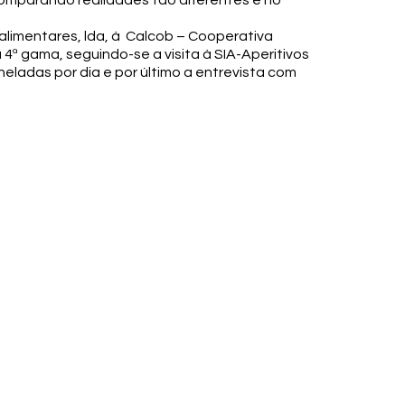
omparando realidades tão diferentes e no
alimentares, lda, à Calcob – Cooperativa
4ª gama, seguindo-se a visita à SIA-Aperitivos
eladas por dia e por último a entrevista com