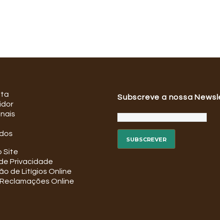
ata
Subscreve a nossa Newsl
idor
onais
dos
 Site
 de Privacidade
o de Litígios Online
e Reclamações Online