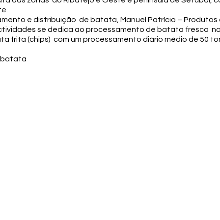
a das zonas do Ribatejo e Oeste e península de Setúbal, c
e.
ento e distribuição de batata, Manuel Patrício – Produtos 
 actividades se dedica ao processamento de batata fresca na 
ta frita (chips) com um processamento diário médio de 50 ton
a batata