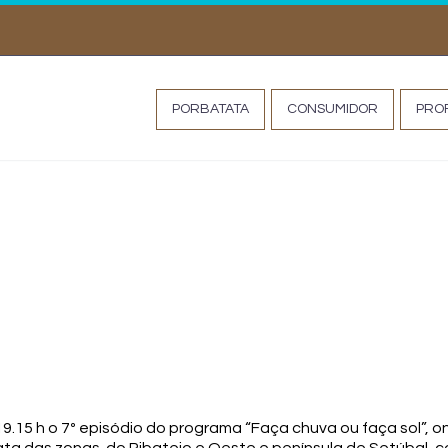
MISS TATA
PORBATATA
CONSUMIDOR
PROF
ou faça sol – A batata
19.15 h o 7º episódio do programa “Faça chuva ou faça sol”, o