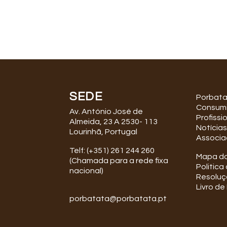
SEDE
Porbat
Consum
Av. António José de
Profissi
Almeida, 23 A 2530- 113
Notícias
Lourinhã, Portugal
Associa
Telf: (+351) 261 244 260
Mapa do
(Chamada para a rede fixa
Politica
nacional)
Resoluçã
Livro d
porbatata@porbatata.pt