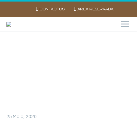
CONTACTOS
ÁREA RESERVADA
NERGETIC DS+ em cobertura aumenta o
rendimento na cultura da batata*
Resultados de ensaios de campo em
Portugal
25 Maio, 2020