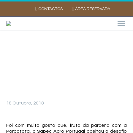
CONTACTOS
ÁREA RESERVADA
VISÃO SAPEC AGRO DOS ENSAIOS DE
BATATA NA AGROGLOBAL
18 Outubro, 2018
Foi com muito gosto que, fruto da parceria com a
Porbatata, a Sapec Agro Portugal aceitou o desafio