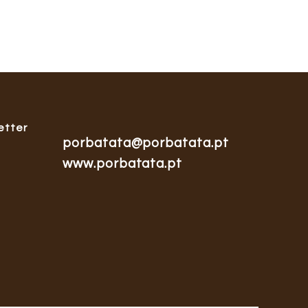
etter
porbatata@porbatata.pt
www.porbatata.pt