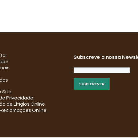
ata
Subscreve a nossa Newsl
idor
onais
dos
 Site
 de Privacidade
o de Litígios Online
e Reclamações Online