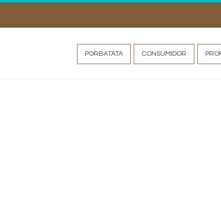
MISS TATA
PORBATATA
CONSUMIDOR
PROF
Da Terra à Mesa