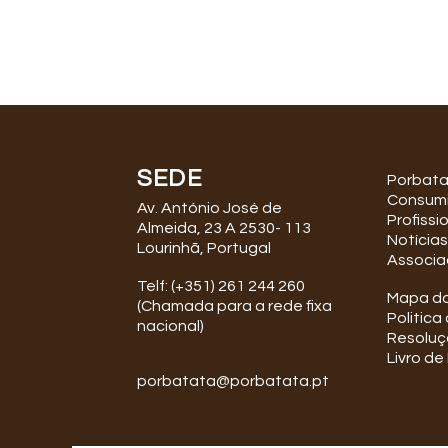
SEDE
Porbat
Consum
Av. António José de
Profissi
Almeida, 23 A 2530- 113
Notícias
Lourinhã, Portugal
Associa
Telf: (+351) 261 244 260
Mapa do
(Chamada para a rede fixa
Politica
nacional)
Resoluçã
Livro d
porbatata@porbatata.pt